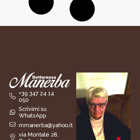
LEGGI TUTTO »
Attacchi di panico
Un attacco di panico arriva improvviso e
spesso lascia un senso di vulnerabilità e
paura che può condizionare la quotidianità.
Questo percorso offre un’opportunità
per
comprendere
cosa si cela dietro questi
episodi,
riconoscere i segnali
della mente
e del corpo e
trasformare
l’esperienza del
panico
in un’occasione di crescita
personale e di maggiore consapevolezza.