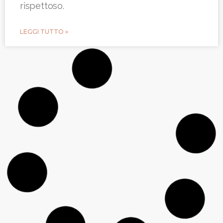
rispettoso.
LEGGI TUTTO »
Disagi del Femminile –
Ascolto, Relazione e
Identità
Questa sezione esplora i disagi del
femminile come espressioni di un dialogo
interiore legato all’identità, al corpo e alle
relazioni. In uno spazio di ascolto, il
percorso invita a riconoscere i propri vissuti
e a costruire una narrazione di sé più
consapevole e autentica.